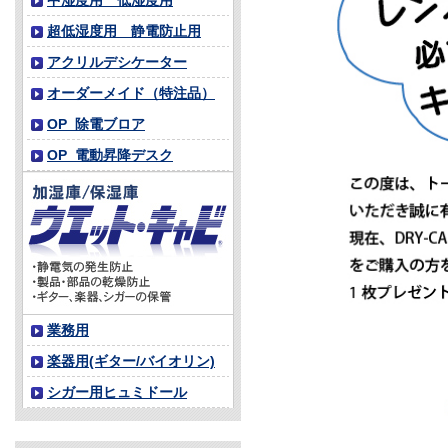
中湿度用 低湿度用
超低湿度用 静電防止用
アクリルデシケーター
オーダーメイド（特注品）
OP_除電ブロア
OP_電動昇降デスク
業務用
楽器用(ギター/バイオリン)
シガー用ヒュミドール