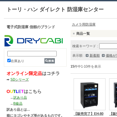
トーリ・ハン ダイレクト 防湿庫センター
カメラ用防湿庫
電子式防湿庫 信頼のブランド
商品一覧
検索キーワード :
表示順 :
新着順
価格が
在庫あり
15
件中1-10件を表示
オンライン限定品
はコチラ
➡
SDシリーズ
O
U
T
L
E
T
はこちら
→
訳あり品
→
B級品
訳あり品とは...
【販売完了】EH-80
【販
箱にヨゴレやキズ等があるものです。