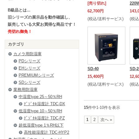
[売り切れ]
220
B級品とは...
62,700円
143,
旧シリーズの展示品を動作確認し、
(税込/送料サービス)
(税
販売している大変お買得な商品です！
売切れ御免！
カテゴリ
カメラ用防湿庫
PDシリーズ
EHシリーズ
SD-40
SD-2
PREMIUMシリーズ
15,400円
12,6
SDシリーズ
(税込/送料サービス)
(税
業務用防湿庫
中湿度type 25～50％RH
ﾃﾞｼﾞﾀﾙ湿度計 TDC-DX
15
件中1-10件を表示
低湿度type 10～50％RH
ﾃﾞｼﾞﾀﾙ湿度計 TDC-PZ
1
2
次へ »
超低湿度type 1％RH以下
高性能湿度計 TDC-HYP2