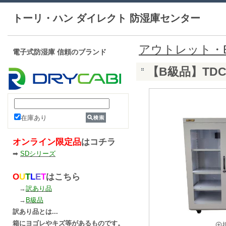
トーリ・ハン ダイレクト 防湿庫センター
アウトレット・
電子式防湿庫 信頼のブランド
【B級品】TDC-
在庫あり
オンライン限定品
はコチラ
➡
SDシリーズ
O
U
T
L
E
T
はこちら
→
訳あり品
→
B級品
訳あり品とは...
箱にヨゴレやキズ等があるものです。