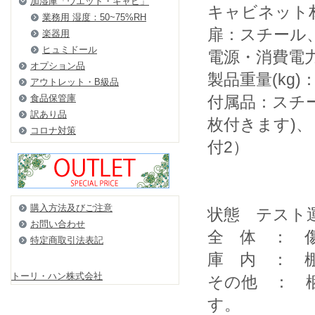
加湿庫「ウエット・キャビ」
キャビネット
業務用 湿度：50~75%RH
扉：スチール
楽器用
ヒュミドール
電源・消費電力 A
オプション品
製品重量(kg)：
アウトレット・B級品
食品保管庫
付属品：スチ
訳あり品
枚付きます)
コロナ対策
付2）
購入方法及びご注意
状態 テスト
お問い合わせ
全 体 ： 
特定商取引法表記
庫 内 ： 
トーリ・ハン株式会社
その他 ： 
す。