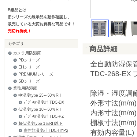
B級品とは...
旧シリーズの展示品を動作確認し、
販売している大変お買得な商品です！
売切れ御免！
カテゴリ
商品詳細
カメラ用防湿庫
PDシリーズ
全自動防湿保
EHシリーズ
TDC-268-
PREMIUMシリーズ
SDシリーズ
業務用防湿庫
除湿・湿度調
中湿度type 25～50％RH
外形寸法(m/m)
ﾃﾞｼﾞﾀﾙ湿度計 TDC-DX
低湿度type 10～50％RH
内形寸法(m/m)：
ﾃﾞｼﾞﾀﾙ湿度計 TDC-PZ
棚板寸法(m/m)：
超低湿度type 1％RH以下
高性能湿度計 TDC-HYP2
有効内容量(L)：