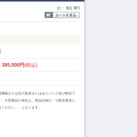
計：
0
点
0
円
X
385,000円
(税込)
濃運輸または佐川急便またはゆうパック及び郵送で
す。大型商品の場合は、商品詳細の「※配送業者に
照ください。、となります。