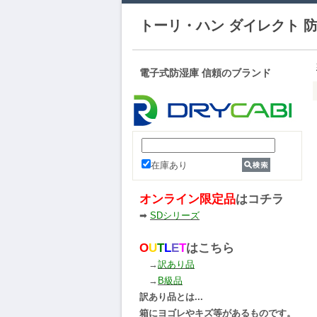
トーリ・ハン ダイレクト 
電子式防湿庫 信頼のブランド
在庫あり
オンライン限定品
はコチラ
➡
SDシリーズ
O
U
T
L
E
T
はこちら
→
訳あり品
→
B級品
訳あり品とは...
箱にヨゴレやキズ等があるものです。