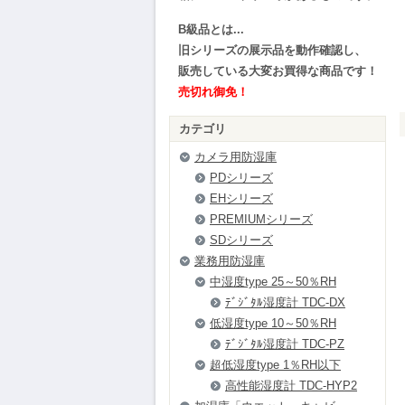
B級品とは...
旧シリーズの展示品を動作確認し、
販売している大変お買得な商品です！
売切れ御免！
カテゴリ
カメラ用防湿庫
PDシリーズ
EHシリーズ
PREMIUMシリーズ
SDシリーズ
業務用防湿庫
中湿度type 25～50％RH
ﾃﾞｼﾞﾀﾙ湿度計 TDC-DX
低湿度type 10～50％RH
ﾃﾞｼﾞﾀﾙ湿度計 TDC-PZ
超低湿度type 1％RH以下
高性能湿度計 TDC-HYP2