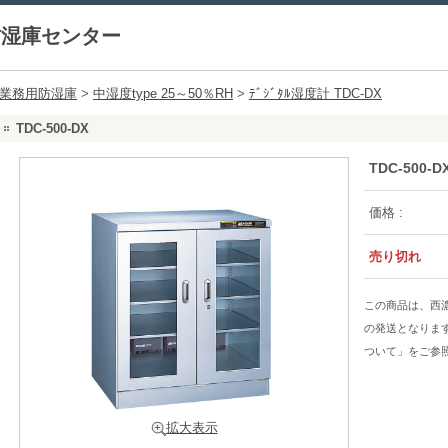
防湿庫センター
業務用防湿庫
>
中湿度type 25～50％RH
>
ﾃﾞｼﾞﾀﾙ湿度計 TDC-DX
TDC-500-DX
TDC-500-D
価格 :
売り切れ
この商品は、西
の発送となりま
ついて」をご参
拡大表示