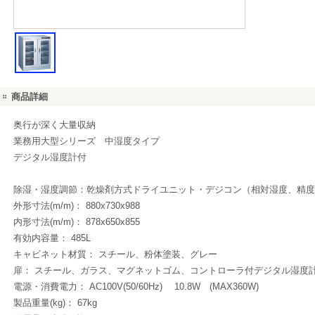
商品詳細
奥行が深く大量収納
業務用大型シリーズ 中湿度タイプ
デジタル湿度計付
除湿・湿度調節：乾燥剤方式ドライユニット・デジコン（相対湿度、精度±5
外形寸法(m/m)： 880x730x988
内形寸法(m/m)： 878x650x855
有効内容量： 485L
キャビネット材質： スチール、粉体塗装、グレー
扉： スチール、ガラス、マグネットゴム、コントローラ付デジタル湿度
電源・消費電力： AC100V(50/60Hz) 10.8W (MAX360W)
製品重量(kg)： 67kg