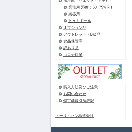
加湿庫「ウエット・キャビ」
業務用 湿度：50~75%RH
楽器用
ヒュミドール
オプション品
アウトレット・B級品
食品保管庫
訳あり品
コロナ対策
購入方法及びご注意
お問い合わせ
特定商取引法表記
トーリ・ハン株式会社